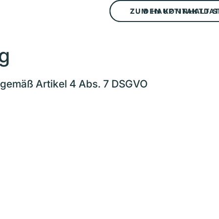
ZUM HAUPTINHALT 
ZU DEN KONTAKTDA
r:innen
Bewerber:innen
Kontakt
Lexikon
g
 gemäß Artikel 4 Abs. 7 DSGVO