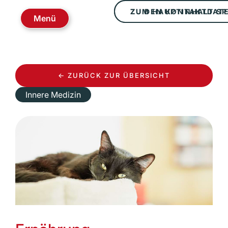
ZUM HAUPTINHALT S
ZU DEN KONTAKTDAT
Menü
← ZURÜCK ZUR ÜBERSICHT
Innere Medizin