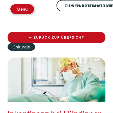
ZUM HAUPTINHALT S
ZU DEN KONTAKTDAT
Menü
← ZURÜCK ZUR ÜBERSICHT
Chirurgie